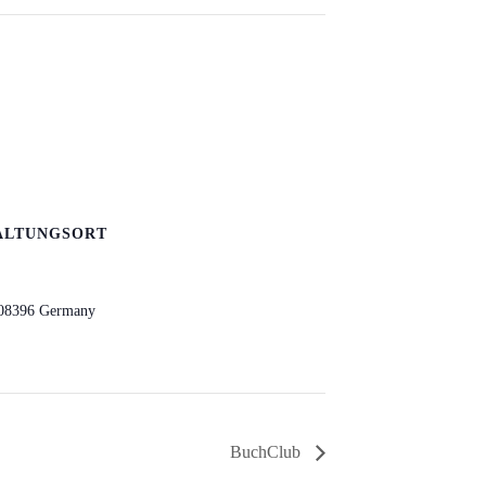
ALTUNGSORT
08396
Germany
BuchClub