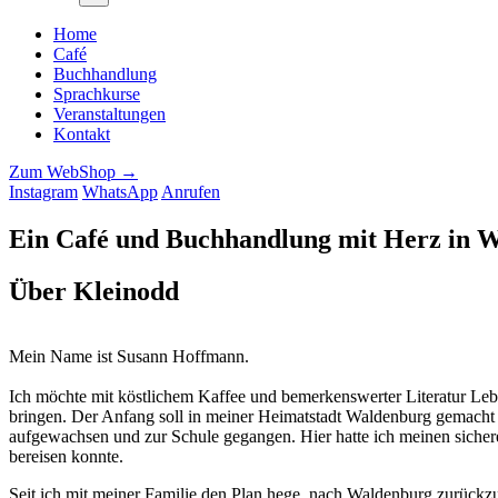
Home
Café
Buchhandlung
Sprachkurse
Veranstaltungen
Kontakt
Zum WebShop →
Instagram
WhatsApp
Anrufen
Ein Café und Buchhandlung mit Herz in 
Über Kleinodd
Mein Name ist Susann Hoffmann.
Ich möchte mit köstlichem Kaffee und bemerkenswerter Literatur Lebe
bringen. Der Anfang soll in meiner Heimatstadt Waldenburg gemacht 
aufgewachsen und zur Schule gegangen. Hier hatte ich meinen sicher
bereisen konnte.
Seit ich mit meiner Familie den Plan hege, nach Waldenburg zurückzu